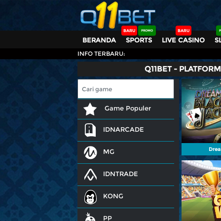
BARU
BARU
PROMO
BERANDA
SPORTS
LIVE CASINO
S
INFO TERBARU:
Q11BET - PLATFOR
Game Populer
IDNARCADE
Drea
MG
IDNTRADE
KONG
PP