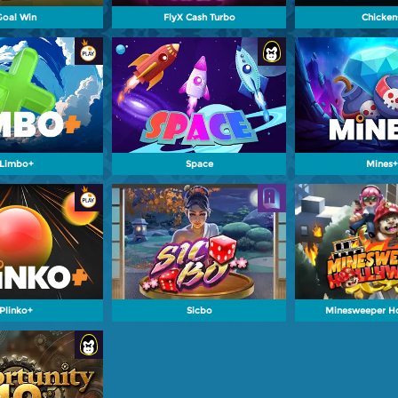
Goal Win
FlyX Cash Turbo
Chicken
Limbo+
Space
Mines+
Play
Play
Plinko+
Sicbo
Minesweeper H