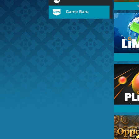
Game Baru